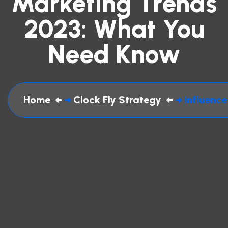
Marketing Trends
2023: What You
Need Know
Home
Clock Fly Strategy
Influenc