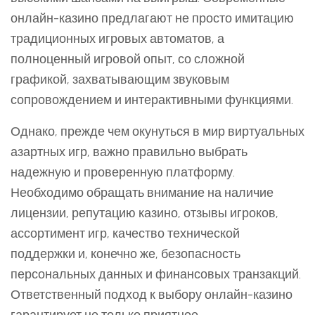
онлайн-казино предлагают не просто имитацию
традиционных игровых автоматов, а
полноценный игровой опыт, со сложной
графикой, захватывающим звуковым
сопровождением и интерактивными функциями.
Однако, прежде чем окунуться в мир виртуальных
азартных игр, важно правильно выбрать
надежную и проверенную платформу.
Необходимо обращать внимание на наличие
лицензии, репутацию казино, отзывы игроков,
ассортимент игр, качество технической
поддержки и, конечно же, безопасность
персональных данных и финансовых транзакций.
Ответственный подход к выбору онлайн-казино