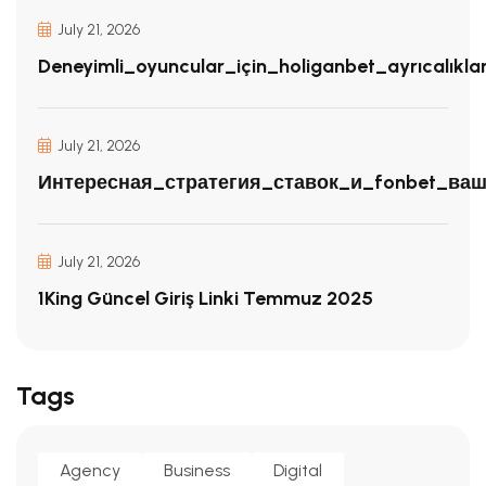
July 21, 2026
Deneyimli_oyuncular_için_holiganbet_ayrıcalıkla
July 21, 2026
Интересная_стратегия_ставок_и_fonbet_ва
July 21, 2026
1King Güncel Giriş Linki Temmuz 2025
Tags
Agency
Business
Digital