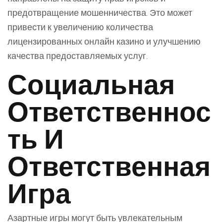
предотвращение мошенничества. Это может
привести к увеличению количества
лицензированных онлайн казино и улучшению
качества предоставляемых услуг.
Социальная
Ответственнос
Ть И
Ответственная
Игра
Азартные игры могут быть увлекательным