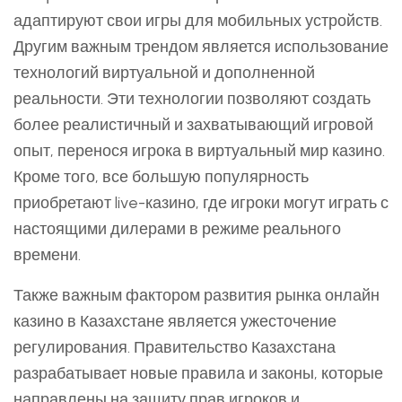
адаптируют свои игры для мобильных устройств.
Другим важным трендом является использование
технологий виртуальной и дополненной
реальности. Эти технологии позволяют создать
более реалистичный и захватывающий игровой
опыт, перенося игрока в виртуальный мир казино.
Кроме того, все большую популярность
приобретают live-казино, где игроки могут играть с
настоящими дилерами в режиме реального
времени.
Также важным фактором развития рынка онлайн
казино в Казахстане является ужесточение
регулирования. Правительство Казахстана
разрабатывает новые правила и законы, которые
направлены на защиту прав игроков и