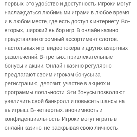
первых, это удобство и доступность. Игроки могут
наслаждаться любимыми играми в любое время
и в любом месте, где есть доступ к интернету. Во-
вторых, широкий выбор игр. В онлайн казино
представлен огромный ассортимент слотов,
настольных игр, видеопокера и других азартных
развлечений. В-третьих, привлекательные
бонусы и акции. Онлайн казино регулярно
предлагают своим игрокам бонусы за
регистрацию, депозит, участие в акциях и
программы лояльности. Эти бонусы позволяют
увеличить свой банкролл и повысить шансы на
выигрыш. В-четвертых, анонимность и
конфиденциальность. Игроки могут играть в
онлайн казино, не раскрывая свою личность.