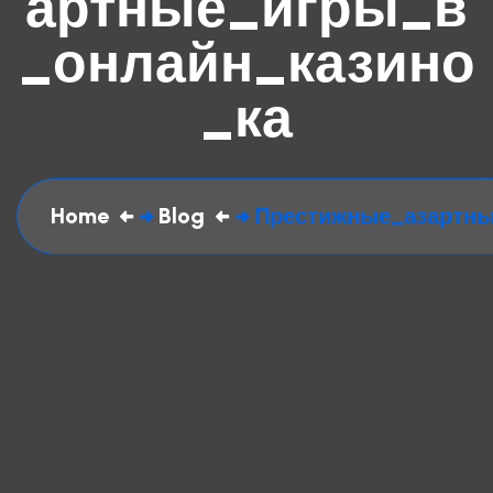
Артные_игры_в
_онлайн_казино
_ка
Home
Blog
Престижные_азартны