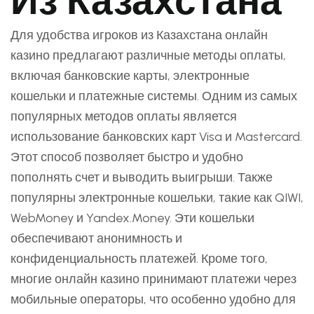
Из Казахстана
Для удобства игроков из Казахстана онлайн
казино предлагают различные методы оплаты,
включая банковские карты, электронные
кошельки и платежные системы. Одним из самых
популярных методов оплаты является
использование банковских карт Visa и Mastercard.
Этот способ позволяет быстро и удобно
пополнять счет и выводить выигрыши. Также
популярны электронные кошельки, такие как QIWI,
WebMoney и Yandex.Money. Эти кошельки
обеспечивают анонимность и
конфиденциальность платежей. Кроме того,
многие онлайн казино принимают платежи через
мобильные операторы, что особенно удобно для