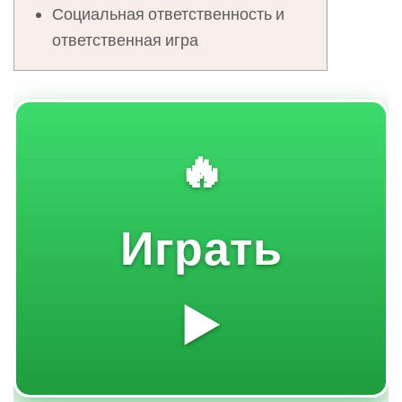
Социальная ответственность и
ответственная игра
🔥
Играть
▶️