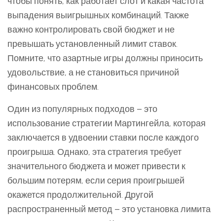
чтобы понять, как работает слот и какая частота
выпадения выигрышных комбинаций. Также
важно контролировать свой бюджет и не
превышать установленный лимит ставок.
Помните, что азартные игры должны приносить
удовольствие, а не становиться причиной
финансовых проблем.
Один из популярных подходов – это
использование стратегии Мартингейла, которая
заключается в удвоении ставки после каждого
проигрыша. Однако, эта стратегия требует
значительного бюджета и может привести к
большим потерям, если серия проигрышей
окажется продолжительной. Другой
распространенный метод – это установка лимита