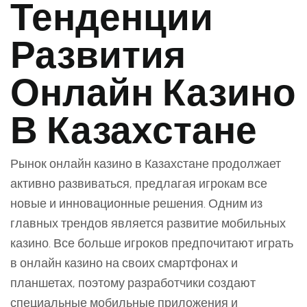
Тенденции
Развития
Онлайн Казино
В Казахстане
Рынок онлайн казино в Казахстане продолжает
активно развиваться, предлагая игрокам все
новые и инновационные решения. Одним из
главных трендов является развитие мобильных
казино. Все больше игроков предпочитают играть
в онлайн казино на своих смартфонах и
планшетах, поэтому разработчики создают
специальные мобильные приложения и