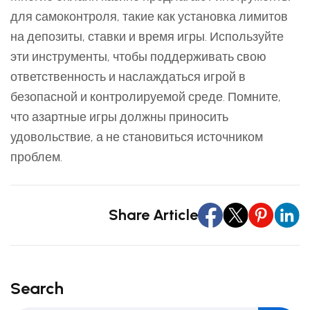
для самоконтроля, такие как установка лимитов
на депозиты, ставки и время игры. Используйте
эти инструменты, чтобы поддерживать свою
ответственность и наслаждаться игрой в
безопасной и контролируемой среде. Помните,
что азартные игры должны приносить
удовольствие, а не становиться источником
проблем.
Share Article
Search