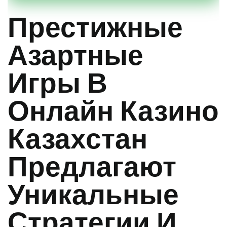
Престижные
Азартные
Игры В
Онлайн Казино
Казахстан
Предлагают
Уникальные
Стратегии И