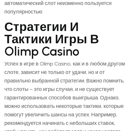
автоматический слот неизменно пользуется
популярностью.
Стратегии И
Тактики Игры В
Olimp Casino
Успех в игре в Olimp Casino, как и в любом другом
слоте, зависит не только от удачи, но и от
правильно выбранной стратегии. Важно помнить,
что слоты – это игры случая, и не существует
гарантированных способов выигрыша. Однако,
можно использовать некоторые тактики, которые
помогут увеличить шансы на успех. Например,
рекомендуется начинать с небольших ставок,