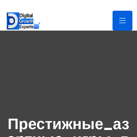
Престижные_аз