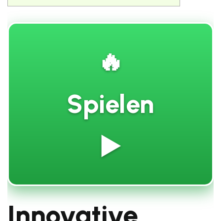
🔥
Spielen
▶️
Innovative