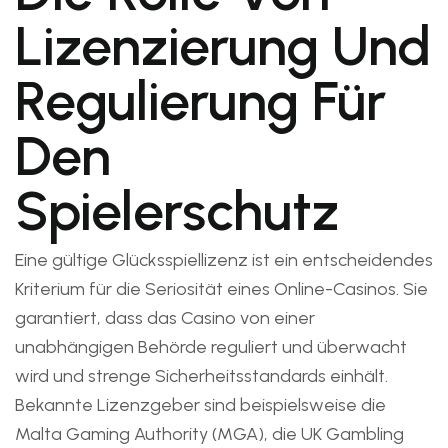
Lizenzierung Und
Regulierung Für
Den
Spielerschutz
Eine gültige Glücksspiellizenz ist ein entscheidendes
Kriterium für die Seriosität eines Online-Casinos. Sie
garantiert, dass das Casino von einer
unabhängigen Behörde reguliert und überwacht
wird und strenge Sicherheitsstandards einhält.
Bekannte Lizenzgeber sind beispielsweise die
Malta Gaming Authority (MGA), die UK Gambling