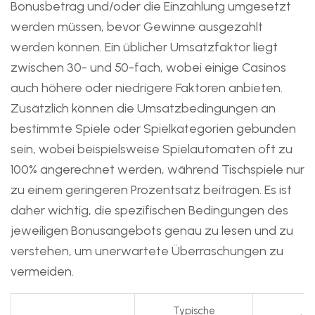
Bonusbetrag und/oder die Einzahlung umgesetzt
werden müssen, bevor Gewinne ausgezahlt
werden können. Ein üblicher Umsatzfaktor liegt
zwischen 30- und 50-fach, wobei einige Casinos
auch höhere oder niedrigere Faktoren anbieten.
Zusätzlich können die Umsatzbedingungen an
bestimmte Spiele oder Spielkategorien gebunden
sein, wobei beispielsweise Spielautomaten oft zu
100% angerechnet werden, während Tischspiele nur
zu einem geringeren Prozentsatz beitragen. Es ist
daher wichtig, die spezifischen Bedingungen des
jeweiligen Bonusangebots genau zu lesen und zu
verstehen, um unerwartete Überraschungen zu
vermeiden.
Typische