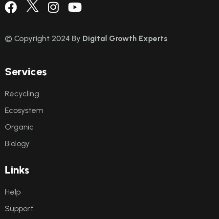
© Copyright 2024 By
Digital Growth Experts
Services
Recycling
Ecosystem
Organic
Biology
Links
Help
Support