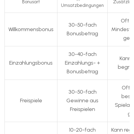
Bonusart
Zusätzlic
Umsatzbedingungen
Oft a
30-50-fach
Willkommensbonus
Mindeste
Bonusbetrag
gek
30-40-fach
Kann z
Einzahlungsbonus
Einzahlungs- +
begren
Bonusbetrag
Oft n
30-50-fach
best
Freispiele
Gewinne aus
Spiela
Freispielen
gü
10-20-fach
Kann reg