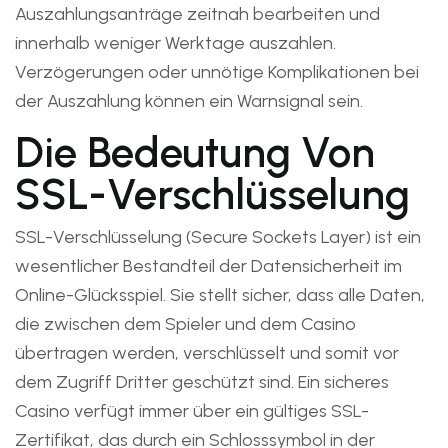
Auszahlungsanträge zeitnah bearbeiten und
innerhalb weniger Werktage auszahlen.
Verzögerungen oder unnötige Komplikationen bei
der Auszahlung können ein Warnsignal sein.
Die Bedeutung Von
SSL-Verschlüsselung
SSL-Verschlüsselung (Secure Sockets Layer) ist ein
wesentlicher Bestandteil der Datensicherheit im
Online-Glücksspiel. Sie stellt sicher, dass alle Daten,
die zwischen dem Spieler und dem Casino
übertragen werden, verschlüsselt und somit vor
dem Zugriff Dritter geschützt sind. Ein sicheres
Casino verfügt immer über ein gültiges SSL-
Zertifikat, das durch ein Schlosssymbol in der