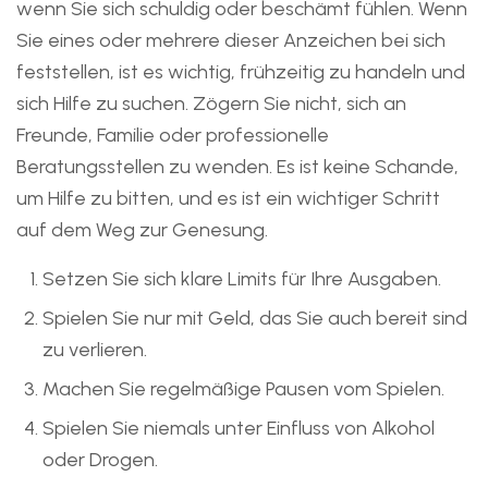
wenn Sie sich schuldig oder beschämt fühlen. Wenn
Sie eines oder mehrere dieser Anzeichen bei sich
feststellen, ist es wichtig, frühzeitig zu handeln und
sich Hilfe zu suchen. Zögern Sie nicht, sich an
Freunde, Familie oder professionelle
Beratungsstellen zu wenden. Es ist keine Schande,
um Hilfe zu bitten, und es ist ein wichtiger Schritt
auf dem Weg zur Genesung.
Setzen Sie sich klare Limits für Ihre Ausgaben.
Spielen Sie nur mit Geld, das Sie auch bereit sind
zu verlieren.
Machen Sie regelmäßige Pausen vom Spielen.
Spielen Sie niemals unter Einfluss von Alkohol
oder Drogen.