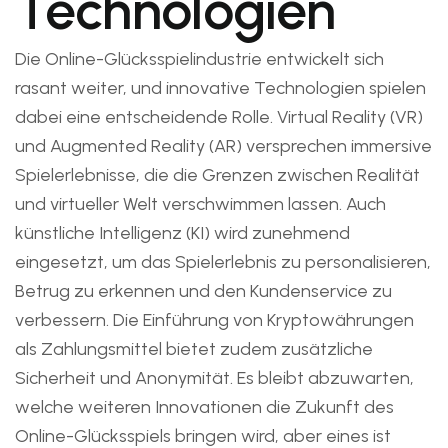
Technologien
Die Online-Glücksspielindustrie entwickelt sich
rasant weiter, und innovative Technologien spielen
dabei eine entscheidende Rolle. Virtual Reality (VR)
und Augmented Reality (AR) versprechen immersive
Spielerlebnisse, die die Grenzen zwischen Realität
und virtueller Welt verschwimmen lassen. Auch
künstliche Intelligenz (KI) wird zunehmend
eingesetzt, um das Spielerlebnis zu personalisieren,
Betrug zu erkennen und den Kundenservice zu
verbessern. Die Einführung von Kryptowährungen
als Zahlungsmittel bietet zudem zusätzliche
Sicherheit und Anonymität. Es bleibt abzuwarten,
welche weiteren Innovationen die Zukunft des
Online-Glücksspiels bringen wird, aber eines ist