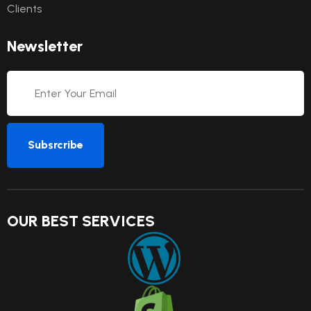
Clients
Newsletter
Subsrcribe
OUR BEST SERVICES