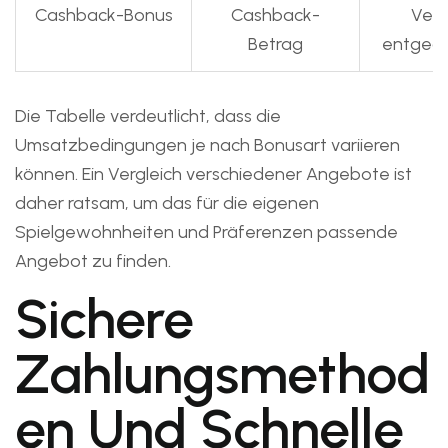
Cashback-Bonus
Cashback-
Verl
Betrag
entgeg
Die Tabelle verdeutlicht, dass die
Umsatzbedingungen je nach Bonusart variieren
können. Ein Vergleich verschiedener Angebote ist
daher ratsam, um das für die eigenen
Spielgewohnheiten und Präferenzen passende
Angebot zu finden.
Sichere
Zahlungsmethod
En Und Schnelle