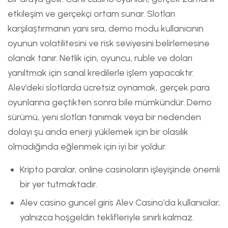
etkileşim ve gerçekçi ortam sunar. Slotları
karşılaştırmanın yanı sıra, demo modu kullanıcının
oyunun volatilitesini ve risk seviyesini belirlemesine
olanak tanır. Netlik için, oyuncu, ruble ve doları
yanıltmak için sanal kredilerle işlem yapacaktır.
Alev’deki slotlarda ücretsiz oynamak, gerçek para
oyunlarına geçtikten sonra bile mümkündür. Demo
sürümü, yeni slotları tanımak veya bir nedenden
dolayı şu anda enerji yüklemek için bir olasılık
olmadığında eğlenmek için iyi bir yoldur.
Kripto paralar, online casinoların işleyişinde önemli
bir yer tutmaktadır.
Alev casino guncel giris Alev Casino’da kullanıcılar,
yalnızca hoşgeldin teklifleriyle sınırlı kalmaz.