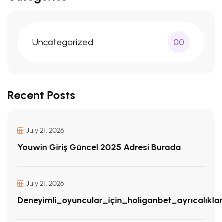
Uncategorized
00
Recent Posts
July 21, 2026
Youwin Giriş Güncel 2025 Adresi Burada
July 21, 2026
Deneyimli_oyuncular_için_holiganbet_ayrıcalıkla