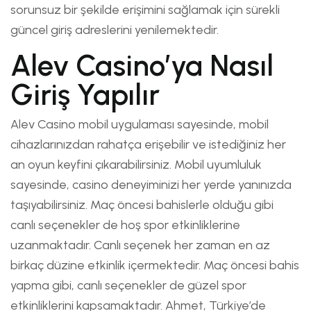
sorunsuz bir şekilde erişimini sağlamak için sürekli
güncel giriş adreslerini yenilemektedir.
Alev Casino’ya Nasıl
Giriş Yapılır
Alev Casino mobil uygulaması sayesinde, mobil
cihazlarınızdan rahatça erişebilir ve istediğiniz her
an oyun keyfini çıkarabilirsiniz. Mobil uyumluluk
sayesinde, casino deneyiminizi her yerde yanınızda
taşıyabilirsiniz. Maç öncesi bahislerle olduğu gibi
canlı seçenekler de hoş spor etkinliklerine
uzanmaktadır. Canlı seçenek her zaman en az
birkaç düzine etkinlik içermektedir. Maç öncesi bahis
yapma gibi, canlı seçenekler de güzel spor
etkinliklerini kapsamaktadır. Ahmet, Türkiye’de