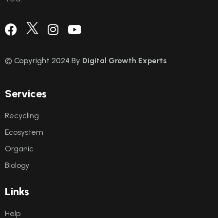
© Copyright 2024 By
Digital Growth Experts
Services
Recycling
Ecosystem
Organic
Biology
Links
Help