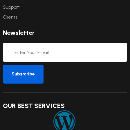
Support
Clients
Newsletter
Subsrcribe
OUR BEST SERVICES