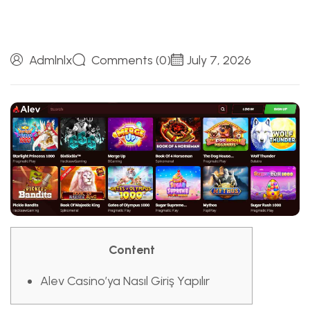
Admlnlx
Comments (0)
July 7, 2026
Content
Alev Casino’ya Nasıl Giriş Yapılır