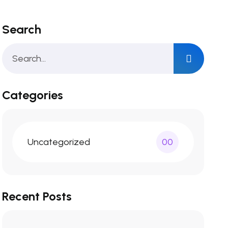
Search
Categories
Uncategorized
00
Recent Posts