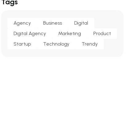
Tags
Agency
Business
Digital
Digital Agency
Marketing
Product
Startup
Technology
Trendy