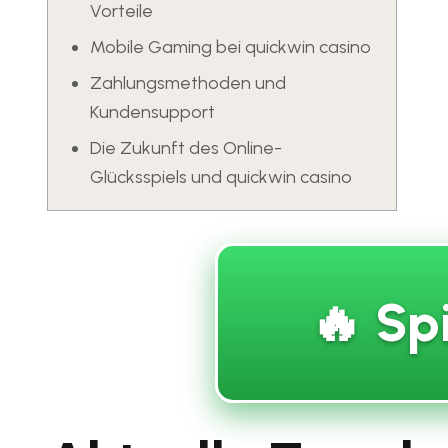
Vorteile
Mobile Gaming bei quickwin casino
Zahlungsmethoden und
Kundensupport
Die Zukunft des Online-
Glücksspiels und quickwin casino
🔥 Spi