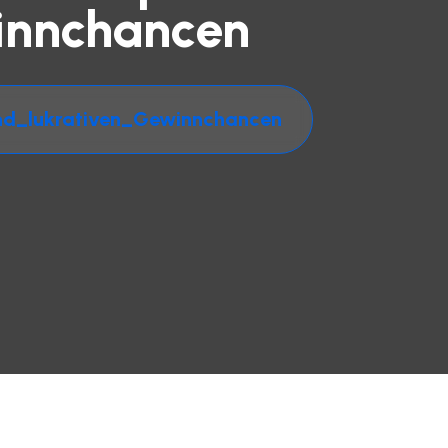
innchancen
nd_lukrativen_Gewinnchancen